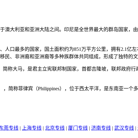
于澳大利亚和亚洲大陆之间。印尼是全世界最大的群岛国家，由超
、人口最多的国家，国土面积约为851万平方公里，拥有2.1亿
移民、非洲裔和亚洲裔等多种族群体共同组成，形成了独特的文
ia），简称大马，是君主立宪联邦制国家，首都吉隆坡，联邦政府行
ilippines），简称菲律宾（Philippines），位于西太平洋，是东
东莞专线
|
上海专线
|
北京专线
|
厦门专线
|
济南专线
|
武汉专线
|