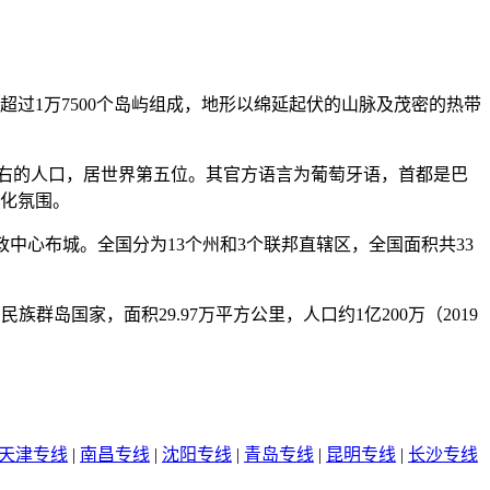
过1万7500个岛屿组成，地形以绵延起伏的山脉及茂密的热带
左右的人口，居世界第五位。其官方语言为葡萄牙语，首都是巴
化氛围。
政中心布城。全国分为13个州和3个联邦直辖区，全国面积共33
南亚一个多民族群岛国家，面积29.97万平方公里，人口约1亿200万（2019
天津专线
|
南昌专线
|
沈阳专线
|
青岛专线
|
昆明专线
|
长沙专线