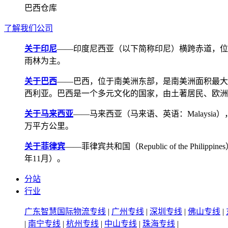
巴西仓库
了解我们公司
关于印尼
——印度尼西亚（以下简称印尼）横跨赤道，位
雨林为主。
关于巴西
——巴西，位于南美洲东部，是南美洲面积最大
西利亚。巴西是一个多元文化的国家，由土著居民、欧洲
关于马来西亚
——马来西亚（马来语、英语：Malays
万平方公里。
关于菲律宾
——菲律宾共和国（Republic of the Ph
年11月）。
分站
行业
广东智慧国际物流专线
|
广州专线
|
深圳专线
|
佛山专线
|
|
南宁专线
|
杭州专线
|
中山专线
|
珠海专线
|